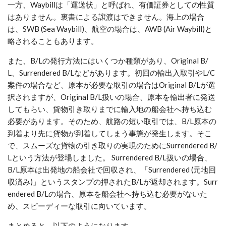
一方、Waybillは「運送状」と呼ばれ、有価証券としての性質
はありません。裏書による譲渡はできません。海上の場合
は、SWB (Sea Waybill)、航空の場合は、AWB (Air Waybill)と
略されることもあります。
また、B/Lの発行方法にはいくつか種類があり、Original B/
L、Surrendered B/Lなどがあります。初回の輸出入取引やL/C
案件の場合など、原本が必要な取引の場合はOriginal B/Lが選
択されますが、Original B/L扱いの場合、原本を輸出者に発送
してもらい、貨物引き取りまでに輸入地の船会社へ持ち込む
必要があります。そのため、航路の短い取引では、B/L原本の
到着より先に貨物が到着してしまう事態が発生します。そこ
で、スムーズな貨物の引き取りの実現のためにSurrendered B/
Lという方法が登場しました。 Surrendered B/L扱いの場合、
B/L原本は出発地の船会社で回収され、「Surrendered (元地回
収済み)」というスタンプの押されたB/Lが返却されます。Surr
endered B/Lの場合、原本を船会社へ持ち込む必要がないた
め、スピーディーな取引に向いています。
まとめると、以下のようになります。