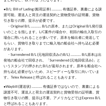
●B/L: Bill of Lading (船荷証券) ………… 有価証券。裏書による譲
渡可能。運送人と荷主の運送契約と貨物受領の証明書。貨物
引き取りの際、提示が必要です。
・Original B/L ………… B/Lの原本。またはOriginal B/L発行扱
いのことを指します。L/C案件の場合や、初回の輸出入取引の
場合に用いられることが多いです。原本を輸出者に発送して
もらい、貨物引き取りまでに輸入地の船会社へ持ち込む必要
があります。
・Surrendered B/L (元地回収済みのB/L) ………… B/L原本は出
発地の船会社で回収され、「Surrendered (元地回収済み)」と
いうスタンプの押されたB/Lが返却されます。原本を船会社へ
持ち込む必要がないため、スピーディーな取引に向いていま
す。Telex Releaseと呼ばれることもあります。
●Waybill (運送状) ………… 有価証券ではないので、裏書による
譲渡不可。運送人と荷主の運送契約と貨物受領の証明書。貨
物引き取りの際、提示は不要。アメリカなどではExpress B/L
と呼ばれることもあります。