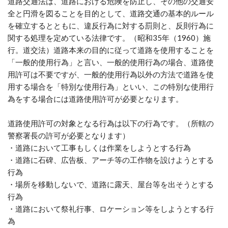
道路交通法は、道路における危険を防止し、その他の交通安
全と円滑を図ることを目的として、道路交通の基本的ルール
を確立するとともに、違反行為に対する罰則と、反則行為に
関する処理を定めている法律です。（昭和35年（1960）施
行。道交法）道路本来の目的に従って道路を使用することを
「一般的使用行為」と言い、一般的使用行為の場合、道路使
用許可は不要ですが、一般的使用行為以外の方法で道路を使
用する場合を「特別な使用行為」といい、この特別な使用行
為をする場合には道路使用許可が必要となります。
道路使用許可の対象となる行為は以下の行為です。（所轄の
警察署長の許可が必要となります）
・道路において工事もしくは作業をしようとする行為
・道路に石碑、広告板、アーチ等の工作物を設けようとする
行為
・場所を移動しないで、道路に露天、屋台等を出そうとする
行為
・道路において祭礼行事、ロケーション等をしようとする行
為