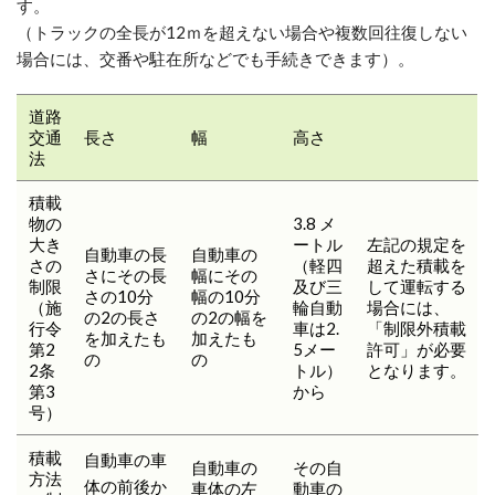
す。
（トラックの全長が12ｍを超えない場合や複数回往復しない
場合には、交番や駐在所などでも手続きできます）。
道路
交通
長さ
幅
高さ
法
積載
物の
3.8 メ
大き
ートル
左記の規定を
自動車の長
自動車の
さの
（軽四
超えた積載を
さにその長
幅にその
制限
及び三
して運転する
さの10分
幅の10分
（施
輪自動
場合には、
の2の長さ
の2の幅を
行令
車は2.
「制限外積載
を加えたも
加えたも
第2
5メー
許可」が必要
の
の
2条
トル）
となります。
第3
から
号）
積載
自動車の車
自動車の
その自
方法
体の前後か
車体の左
動車の