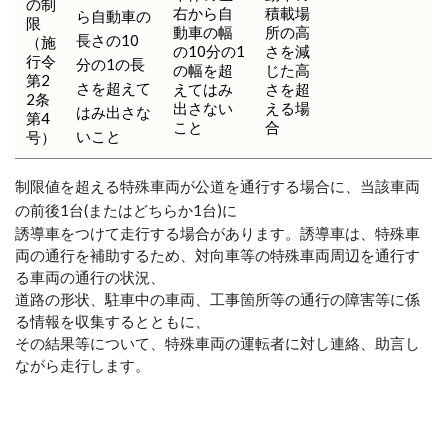
の制
右から自
積載場
ら自動車の
限
動車の幅
所の高
長さの10
（施
の10分の1
さを減
行令
分の1の長
の幅を超
じた高
第2
さを超えて
えてはみ
さを超
2条
出さない
える場
はみ出さな
第4
こと
合
いこと
号）
制限値を超える特殊車両が公道を通行する場合に、当該車両
の前後1台(またはどちらか1台)に
誘導車をつけて走行する場合があります。誘導車は、特殊車
両の通行を補助するため、対向車等の特殊車両周辺を通行す
る車両の通行の状況、
道路の形状、駐車中の車両、工事箇所等の通行の障害等に係
る情報を収集するとともに、
その結果等について、特殊車両の運転者に対し連絡、助言し
ながら走行します。