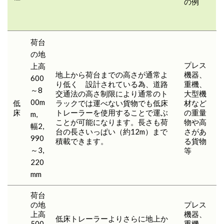
の例
荷台
の地
プレス
上高
地上から荷台までの高さが通常よ
機器、
600
り低く 設計されている為、道路
重機、
～8
交通法の高さ制限により通常のト
大型機
00m
低
ラックでは運べない貨物でも低床
材など
床
トレーラーを使用することで運ぶ
の重量
m,
ことが可能になります。長さも荷
物や高
幅2,
台の長さいっぱい（約12m）まで
さがあ
990
積載できます。
る貨物
～3,
等
220
mm
荷台
の地
プレス
上高
機器、
低床トレーラーよりさらに地上か
500
重機、