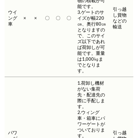
物の積載が可
能です。
引っ越
ウイ
3.ゲートのサ
し貨物
ング
×
×
〇
〇
〇
イズが幅220
などの
車
㎝、奥行80㎝
輸送
となりますの
で、このサイ
ズ以下であれ
ば荷卸しが可
能です。重量
は1,000㎏ま
でとなりま
す。
1.荷卸し機材
がない集荷
先・配達先の
際に手配しま
す。
2.ウィング
車・箱車にパ
ワーゲートが
ついておりま
パワ
引っ越
す。