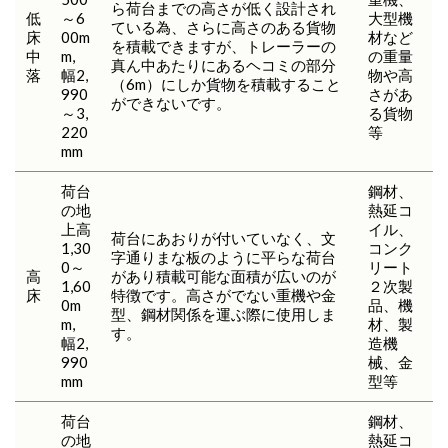
ら荷台までの高さが低く設計され
低
～6
大型機
ている為、さらに高さのある貨物
床
00m
材など
を積載できますが、トレーラーの
中
m,
の重量
真ん中あたりにあるヘコミの部分
落
幅2,
物や高
（6m）にしか貨物を積載すること
990
さがあ
ができないです。
～3,
る貨物
220
等
mm
荷台
鋼材、
の地
熱延コ
上高
イル、
荷台にあおりが付いていなく、文
1,30
コンク
字通りまな板のように平らな荷台
0～
リート
高
があり積載可能な面積が広いのが
1,60
２次製
床
特徴です。高さがでない重機や金
0m
品、機
型、鋼材関係を運ぶ際に使用しま
m,
材、製
す。
幅2,
造機
990
械、金
mm
型等
荷台
鋼材、
の地
熱延コ