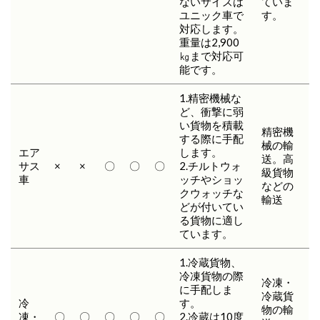
ないサイズは
ていま
ユニック車で
す。
対応します。
重量は2,900
㎏まで対応可
能です。
1.精密機械な
ど、衝撃に弱
い貨物を積載
精密機
する際に手配
械の輸
エア
します。
送。高
サス
×
×
〇
〇
〇
2.チルトウォ
級貨物
車
ッチやショッ
などの
クウォッチな
輸送
どが付いてい
る貨物に適し
ています。
1.冷蔵貨物、
冷凍貨物の際
冷凍・
に手配しま
冷蔵貨
冷
す。
物の輸
凍・
〇
〇
〇
〇
〇
2.冷蔵は10度