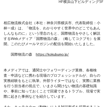
HF横浜山下ビルディング5F
相広物流株式会社（本社：神奈川県横浜市、代表取締役：小
林一成）は、「物流を、わかりやすく世界中のどこでもあん
しんなものに」という理念のもと、国際物流をやさしく解説
するWebメディア「国際物流の森」（略してコクブモ）を展
開。このたびメールマガジンの配信を開始いたしました。
国際物流の森
https://kokubumo.jp/
本メディアでは、通関士やフォワーディング業務、各種検
査・申請などに携わる現場のプロフェッショナルが、自らの
実務経験をもとに執筆。外部ライターではなく、実際に業務
を行う担当者の視点で、いまさら聞けない物流の基礎知識
や、事前に知っておくことで回避できるトラブル、現場で実
際に起きた事例などを紹介しています。
また、キャラクター（動物）による対話形式を採用すること