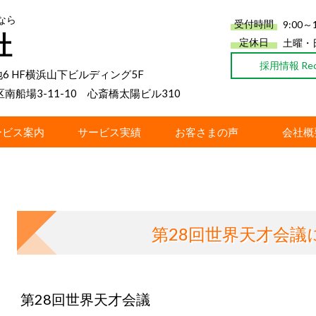
なら
受付時間
9:00～1
社
定休日
土曜・
採用情報 Recr
地6 HF横浜山下ビルディング5F
区南船場3-11-10 心斎橋太陽ビル310
ービス案内
サービス実績
お客さまの声
会社概
第28回世界天才会議
第28回世界天才会議